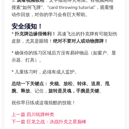
5.
观看视频教程
：文字描述终究有限。在视频网站
搜索“如何飞牌”、“card throwing tutorial”，观看慢
动作回放，对你的学习会有巨大帮助。
安全须知！
*
扑克牌边缘很锋利！
高速飞出的扑克牌有可能划伤
皮肤，尤其是眼睛！
绝对不要对人或动物掷牌！
* 确保你的练习区域后方没有易碎物品（如窗户、显
示器、灯具）。
* 儿童练习时，必须有成人监护。
总结一下关键点：
夹稳、放松、转体、送肩、甩
腕、释放
。记住，
旋转是灵魂，手腕是关键
。
祝你早日练成这项炫酷的技能！
上一篇
四川纸牌种类
下一篇
巨龙之战：决战扑克之星巅峰