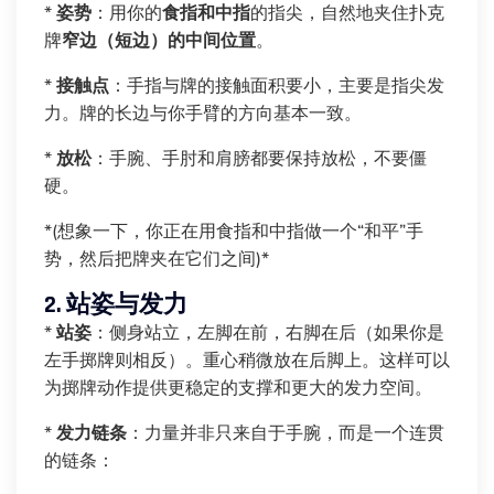
*
姿势
：用你的
食指和中指
的指尖，自然地夹住扑克
牌
窄边（短边）的中间位置
。
*
接触点
：手指与牌的接触面积要小，主要是指尖发
力。牌的长边与你手臂的方向基本一致。
*
放松
：手腕、手肘和肩膀都要保持放松，不要僵
硬。
*(想象一下，你正在用食指和中指做一个“和平”手
势，然后把牌夹在它们之间)*
2. 站姿与发力
*
站姿
：侧身站立，左脚在前，右脚在后（如果你是
左手掷牌则相反）。重心稍微放在后脚上。这样可以
为掷牌动作提供更稳定的支撑和更大的发力空间。
*
发力链条
：力量并非只来自于手腕，而是一个连贯
的链条：