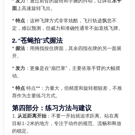
*
发力
：通过前臂的旋转和手腕的抖动，让牌在
水平
面
上高速旋转飞出。
*
特点
：这种飞牌方式非常炫酷，飞行轨迹飘忽不
定，难以预测，但威力和准确性通常不如直线飞牌。
2. “苍蝇拍”式握法
*
握法
：用拇指按住牌面，其余四指在牌的另一面展
开。
*
发力
：更像是在“扇巴掌”，主要依靠手臂的大幅摆
动。
*
特点
特点**：力量大，但精度和旋转都较差，不推
荐作为主要练习方式。
第四部分：练习方法与建议
1.
从近距离开始
：不要一开始就追求距离。站在离
目标1-2米的地方，专注于动作的规范、流畅和释放
的稳定。