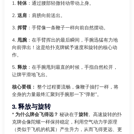
1.
转体
：通过腰部轻微转动带动上身。
2.
送肩
：肩膀向前送出。
3.
挥臂
：手臂像一条鞭子一样向前自然摆动。
4.
甩腕
：在手臂挥出的最后瞬间，手腕迅猛有力地
向前弹出！这是给扑克牌赋予速度和旋转的核心动
作。
5.
释放
：在手腕甩到最直的时候，手指自然松开，
让牌平滑地飞出。
核心要领：
整个过程要流畅，像鞭子抽打一样，将
全身的力量最终汇聚到手腕那一下“弹射”。
3. 释放与旋转
*
为什么牌会飞得远？
秘诀在于
旋转
。高速旋转的扑
克牌会像陀螺一样保持稳定，利用空气动力学原理
（类似于飞机的机翼）产生升力，从而飞得更远、更