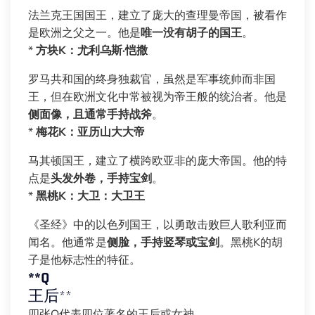
法兰克王国国王，建立了庞大的查理曼帝国，被看作
是欧洲之父之一。他是
唯一没有胡子的国王
。
*
方块K：尤利乌斯·恺撒
罗马共和国的终身独裁官，虽然是军事统帅而非国
王，但在欧洲文化中常被视为帝王般的统治者。他是
侧面像，且通常手持战斧
。
*
梅花K：亚历山大大帝
马其顿国王，建立了横跨欧亚非的庞大帝国。他的特
点是
头发外卷，手持宝剑
。
*
黑桃K：大卫：大卫王
《圣经》中的以色列国王，以勇敢击败巨人歌利亚而
闻名。他通常是
侧脸，手持竖琴或宝剑
。黑桃K的胡
子是他标志性的特征。
**Q
王后**
四张Q代表四位著名的王后或女神。