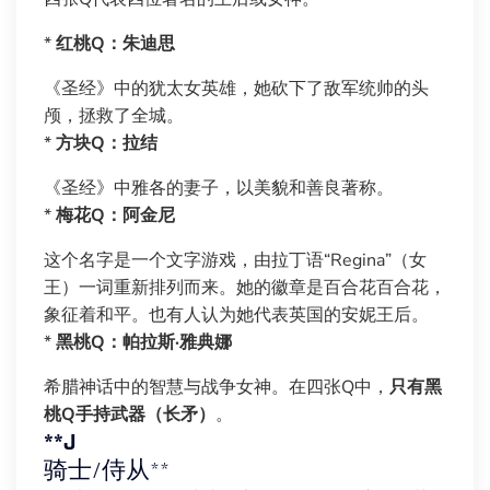
*
红桃Q：朱迪思
《圣经》中的犹太女英雄，她砍下了敌军统帅的头
颅，拯救了全城。
*
方块Q：拉结
《圣经》中雅各的妻子，以美貌和善良著称。
*
梅花Q：阿金尼
这个名字是一个文字游戏，由拉丁语“Regina”（女
王）一词重新排列而来。她的徽章是百合花百合花，
象征着和平。也有人认为她代表英国的安妮王后。
*
黑桃Q：帕拉斯·雅典娜
希腊神话中的智慧与战争女神。在四张Q中，
只有黑
桃Q手持武器（长矛）
。
**J
骑士/侍从**