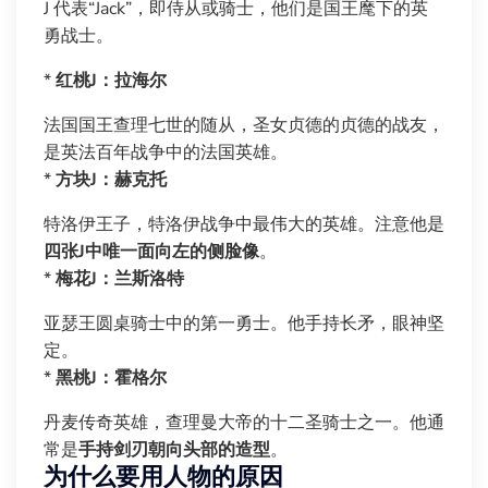
J 代表“Jack”，即侍从或骑士，他们是国王麾下的英
勇战士。
*
红桃J：拉海尔
法国国王查理七世的随从，圣女贞德的贞德的战友，
是英法百年战争中的法国英雄。
*
方块J：赫克托
特洛伊王子，特洛伊战争中最伟大的英雄。注意他是
四张J中唯一面向左的侧脸像
。
*
梅花J：兰斯洛特
亚瑟王圆桌骑士中的第一勇士。他手持长矛，眼神坚
定。
*
黑桃J：霍格尔
丹麦传奇英雄，查理曼大帝的十二圣骑士之一。他通
常是
手持剑刃朝向头部的造型
。
为什么要用人物的原因