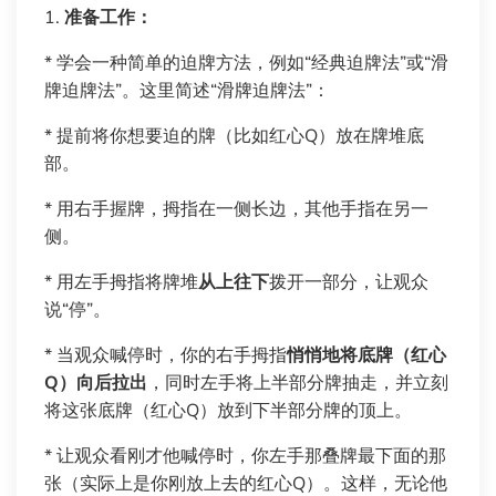
1.
准备工作：
* 学会一种简单的迫牌方法，例如“经典迫牌法”或“滑
牌迫牌法”。这里简述“滑牌迫牌法”：
* 提前将你想要迫的牌（比如红心Q）放在牌堆底
部。
* 用右手握牌，拇指在一侧长边，其他手指在另一
侧。
* 用左手拇指将牌堆
从上往下
拨开一部分，让观众
说“停”。
* 当观众喊停时，你的右手拇指
悄悄地将底牌（红心
Q）向后拉出
，同时左手将上半部分牌抽走，并立刻
将这张底牌（红心Q）放到下半部分牌的顶上。
* 让观众看刚才他喊停时，你左手那叠牌最下面的那
张（实际上是你刚放上去的红心Q）。这样，无论他