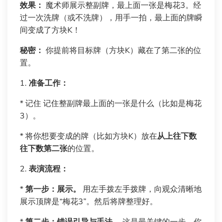
效果：
魔术师展示整副牌，最上面一张是梅花3。经
过一次洗牌（或不洗牌），用手一拍，最上面的牌瞬
间变成了方块K！
秘密：
你提前将目标牌（方块K）藏在了第二张的位
置。
1.
准备工作：
* 记住 记住整副牌最上面的一张是什么（比如是梅花
3）。
* 将你想要变成的牌（比如方块K）放在
从上往下数
往下数第二张
的位置。
2.
表演流程：
*
第一步：展示。
用左手拨左手拨牌，向观众清晰地
展示顶牌是“梅花3”。然后将牌整理好。
*
第二步：错误引导与手法。
这是最关键的一步。你