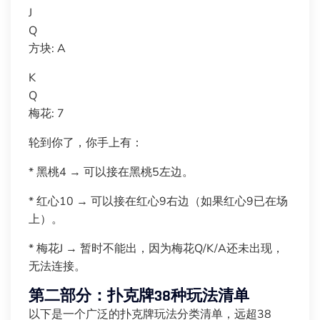
J
Q
方块: A
K
Q
梅花: 7
轮到你了，你手上有：
* 黑桃4 → 可以接在黑桃5左边。
* 红心10 → 可以接在红心9右边（如果红心9已在场
上）。
* 梅花J → 暂时不能出，因为梅花Q/K/A还未出现，
无法连接。
第二部分：扑克牌38种玩法清单
以下是一个广泛的扑克牌玩法分类清单，远超38