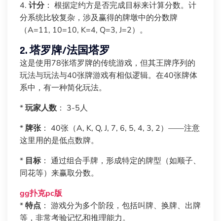
4.
计分
： 根据定约方是否完成目标来计算分数。计
分系统比较复杂，涉及赢得的牌墩中的分数牌
（A=11, 10=10, K=4, Q=3, J=2）。
2. 塔罗牌/法国塔罗
这是使用78张塔罗牌的传统游戏，但其王牌序列的
玩法与玩法与40张牌游戏有相似逻辑。在40张牌体
系中，有一种简化玩法。
*
玩家人数
： 3-5人
*
牌张
： 40张（A, K, Q, J, 7, 6, 5, 4, 3, 2）——注意
这里用的是低点数牌。
*
目标
： 通过组合手牌，形成特定的牌型（如顺子、
同花等）来赢取分数。
gg扑克pc版
*
特点
： 游戏分为多个阶段，包括叫牌、换牌、出牌
等，非常考验记忆和推理能力。