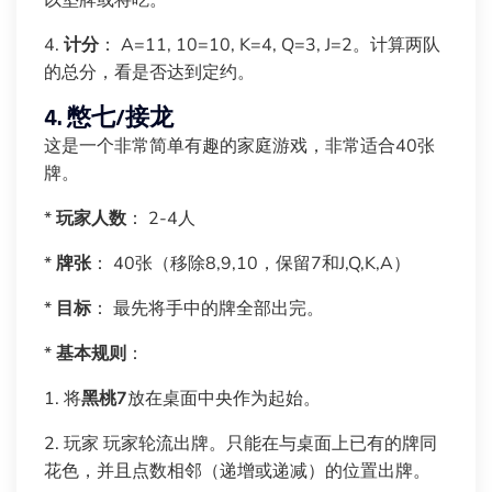
以垫牌或将吃。
4.
计分
： A=11, 10=10, K=4, Q=3, J=2。计算两队
的总分，看是否达到定约。
4. 憋七/接龙
这是一个非常简单有趣的家庭游戏，非常适合40张
牌。
*
玩家人数
： 2-4人
*
牌张
： 40张（移除8,9,10，保留7和J,Q,K,A）
*
目标
： 最先将手中的牌全部出完。
*
基本规则
：
1. 将
黑桃7
放在桌面中央作为起始。
2. 玩家 玩家轮流出牌。只能在与桌面上已有的牌同
花色，并且点数相邻（递增或递减）的位置出牌。