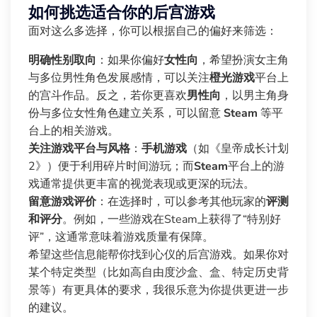
如何挑选适合你的后宫游戏
面对这么多选择，你可以根据自己的偏好来筛选：
明确性别取向
：如果你偏好
女性向
，希望扮演女主角
与多位男性角色发展感情，可以关注
橙光游戏
平台上
的宫斗作品。反之，若你更喜欢
男性向
，以男主角身
份与多位女性角色建立关系，可以留意
Steam
等平
台上的相关游戏。
关注游戏平台与风格
：
手机游戏
（如《皇帝成长计划
2》）便于利用碎片时间游玩；而
Steam
平台上的游
戏通常提供更丰富的视觉表现或更深的玩法。
留意游戏评价
：在选择时，可以参考其他玩家的
评测
和评分
。例如，一些游戏在Steam上获得了“特别好
评”，这通常意味着游戏质量有保障。
希望这些信息能帮你找到心仪的后宫游戏。如果你对
某个特定类型（比如高自由度沙盒、盒、特定历史背
景等）有更具体的要求，我很乐意为你提供更进一步
的建议。