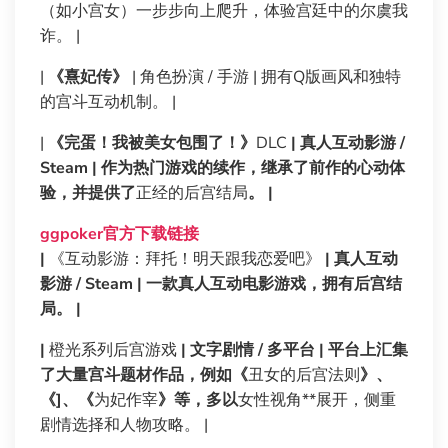
（如小宫女）一步步向上爬升，体验宫廷中的尔虞我
诈。 |
|
《熹妃传》
| 角色扮演 / 手游 | 拥有Q版画风和独特
的宫斗互动机制。 |
|
《完蛋！我被美女包围了！》
DLC
| 真人互动影游 /
Steam | 作为热门游戏的续作，继承了前作的心动体
验，并提供了
正经的后宫结局
。 |
ggpoker官方下载链接
|
《互动影游：拜托！明天跟我恋爱吧》
| 真人互动
影游 / Steam | 一款真人互动电影游戏，拥有后宫结
局。 |
|
橙光系列后宫游戏
| 文字剧情 / 多平台 | 平台上汇集
了大量宫斗题材作品，例如《
丑女的后宫法则
》、
《]、《
为妃作宰
》等，多以
女性视角**展开，侧重
剧情选择和人物攻略。 |