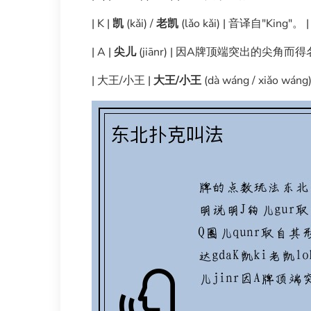
| K |
凯
(kǎi) /
老凯
(lǎo kǎi) | 音译自"King"。 |
| A |
尖儿
(jiānr) | 因A牌顶端突出的尖角
| 大王/小王 |
大王/小王
(dà wáng / xiǎo wán