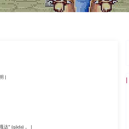
 |
" (gāda) 。 |