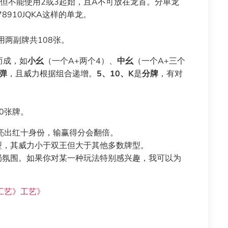
，但不能使用2或3起始，且A不可放在龙首。分单龙
8910JQKA这样的单龙。
用两副牌共108张。
而成，如
小幺
（一个A+两个4）、
中幺
（一个A+三个
弹
，且威力根据组合递增。
5、10、K
是
分牌
，有对
0张牌。
时亮出红十身份，输赢得分会翻倍。
型，其威力小于双王但大于其他多数牌型。
局氛围。如果你对某一种玩法特别感兴趣，我可以为
工艺》工艺》