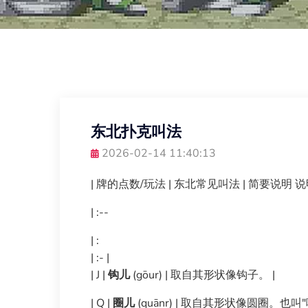
东北扑克叫法
2026-02-14 11:40:13
| 牌的点数/玩法 | 东北常见叫法 | 简要说明 说明
| :--
| :
| :- |
| J |
钩儿
(gōur) | 取自其形状像钩子。 |
| Q |
圈儿
(quānr) | 取自其形状像圆圈。也叫"嘎达