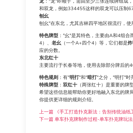
龙
："龙"即顺子，需由至少三张连续牌组成
和双龙，例如334455这样的双龙可以压制67
刨幺
刨幺"在东北，尤其吉林四平地区很流行，使
特色牌型
："幺"是其特色，主要由A和4组合
4）、
老幺
（一个A+四个4）等，它们都是
炸
应的分数。
东北红十
主要流行于长春等地，使用去除部分牌后的4
特色规则
：有"
明打
"和"
暗打
"之分，"明打"
特殊牌型
：
双红十
（两张红十）是重要的牌
希望这些信息能帮助你更好地融入东北的牌
你提供更详细的规则介绍。
上一篇
《手工打造扑克新法：告别传统油纸
下一篇
单车扑克牌制作过程-单车扑克牌玩法