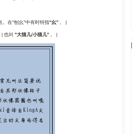
而得名。在"刨幺"中有时特指
"幺"
。 |
g) | 也叫
"大猫儿/小猫儿"
。 |